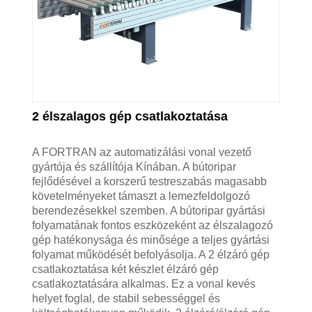
2 élszalagos gép csatlakoztatása
A FORTRAN az automatizálási vonal vezető
gyártója és szállítója Kínában. A bútoripar
fejlődésével a korszerű testreszabás magasabb
követelményeket támaszt a lemezfeldolgozó
berendezésekkel szemben. A bútoripar gyártási
folyamatának fontos eszközeként az élszalagozó
gép hatékonysága és minősége a teljes gyártási
folyamat működését befolyásolja. A 2 élzáró gép
csatlakoztatása két készlet élzáró gép
csatlakoztatására alkalmas. Ez a vonal kevés
helyet foglal, de stabil sebességgel és