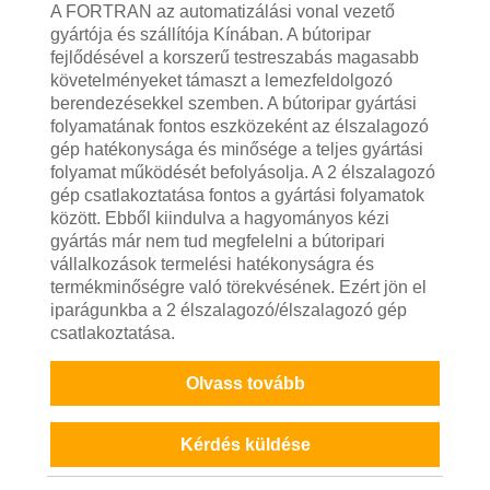
A FORTRAN az automatizálási vonal vezető
gyártója és szállítója Kínában. A bútoripar
fejlődésével a korszerű testreszabás magasabb
követelményeket támaszt a lemezfeldolgozó
berendezésekkel szemben. A bútoripar gyártási
folyamatának fontos eszközeként az élszalagozó
gép hatékonysága és minősége a teljes gyártási
folyamat működését befolyásolja. A 2 élszalagozó
gép csatlakoztatása fontos a gyártási folyamatok
között. Ebből kiindulva a hagyományos kézi
gyártás már nem tud megfelelni a bútoripari
vállalkozások termelési hatékonyságra és
termékminőségre való törekvésének. Ezért jön el
iparágunkba a 2 élszalagozó/élszalagozó gép
csatlakoztatása.
Olvass tovább
Kérdés küldése