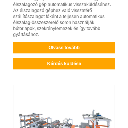
élszalagozó gép automatikus visszaküldéséhez.
Az élszalagozó géphez való visszatérő
szállítószalagot főként a teljesen automatikus
élszalag-összeszerelő soron használják
bútorlapok, szekrénylemezek és így tovább
gyártásához.
Olvass tovább
Kérdés küldése