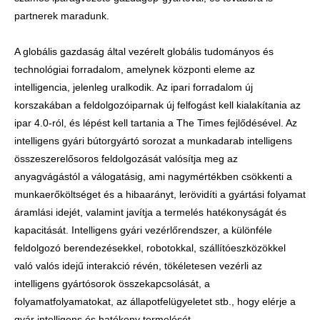
partnerek maradunk.
A globális gazdaság által vezérelt globális tudományos és
technológiai forradalom, amelynek központi eleme az
intelligencia, jelenleg uralkodik. Az ipari forradalom új
korszakában a feldolgozóiparnak új felfogást kell kialakítania az
ipar 4.0-ról, és lépést kell tartania a The Times fejlődésével. Az
intelligens gyári bútorgyártó sorozat a munkadarab intelligens
összeszerelősoros feldolgozását valósítja meg az
anyagvágástól a válogatásig, ami nagymértékben csökkenti a
munkaerőköltséget és a hibaarányt, lerövidíti a gyártási folyamat
áramlási idejét, valamint javítja a termelés hatékonyságát és
kapacitását. Intelligens gyári vezérlőrendszer, a különféle
feldolgozó berendezésekkel, robotokkal, szállítóeszközökkel
való valós idejű interakció révén, tökéletesen vezérli az
intelligens gyártósorok összekapcsolását, a
folyamatfolyamatokat, az állapotfelügyeletet stb., hogy elérje a
gyár intelligens és hatékony termelését.