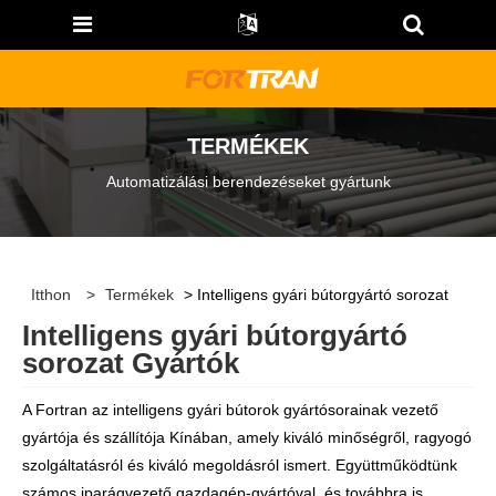
TERMÉKEK
Automatizálási berendezéseket gyártunk
Itthon
>
Termékek
> Intelligens gyári bútorgyártó sorozat
Intelligens gyári bútorgyártó
sorozat Gyártók
A Fortran az intelligens gyári bútorok gyártósorainak vezető
gyártója és szállítója Kínában, amely kiváló minőségről, ragyogó
szolgáltatásról és kiváló megoldásról ismert. Együttműködtünk
számos iparágvezető gazdagép-gyártóval, és továbbra is