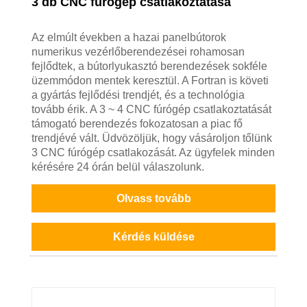
3 db CNC fúrógép csatlakoztatása
Az elmúlt években a hazai panelbútorok
numerikus vezérlőberendezései rohamosan
fejlődtek, a bútorlyukasztó berendezések sokféle
üzemmódon mentek keresztül. A Fortran is követi
a gyártás fejlődési trendjét, és a technológia
tovább érik. A 3 ~ 4 CNC fúrógép csatlakoztatását
támogató berendezés fokozatosan a piac fő
trendjévé vált. Üdvözöljük, hogy vásároljon tőlünk
3 CNC fúrógép csatlakozását. Az ügyfelek minden
kérésére 24 órán belül válaszolunk.
Olvass tovább
Kérdés küldése