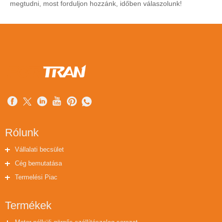
megtudni, most forduljon hozzánk, időben válaszolunk!
Rólunk
Vállalati becsület
Cég bemutatása
Termelési Piac
Termékek