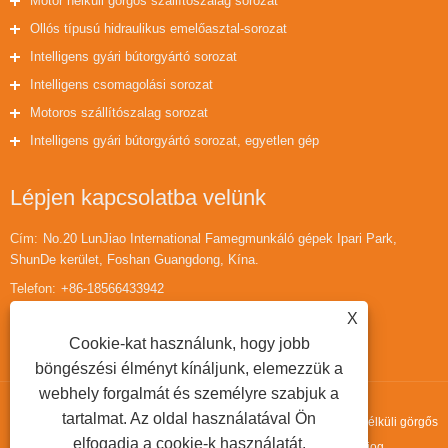
Motor nélküli görgős szállítószalag sorozat
Ollós típusú hidraulikus emelőasztal-sorozat
Intelligens gyári bútorgyártó sorozat
Intelligens csomagolási sorozat
Motoros szállítószalag sorozat
Intelligens gyári bútorgyártó sorozat, egyetlen gép
Lépjen kapcsolatba velünk
Cím:
No.20 LunJiao International Famegmunkáló gépek Ipari Park,
ShunDe kerület, Foshan Guangdong, Kína.
Telefon:
+86-18566433942
Email:
huaihuailiu1@gmail.com
X
Cookie-kat használunk, hogy jobb
böngészési élményt kínáljunk, elemezzük a
webhely forgalmát és személyre szabjuk a
tartalmat. Az oldal használatával Ön
Copyright © 2022 Guangdong Fortran Machinery Co.,ltd. - Motor nélküli görgős
elfogadja a cookie-k használatát.
szállítószalag, E típusú emelőasztal, hengeres forgógép - Minden jog