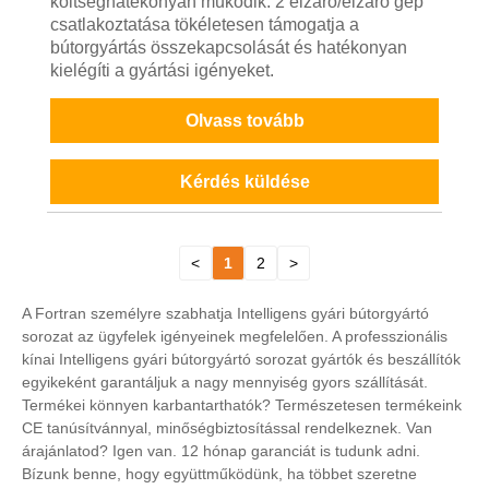
költséghatékonyan működik. 2 élzáró/élzáró gép
csatlakoztatása tökéletesen támogatja a
bútorgyártás összekapcsolását és hatékonyan
kielégíti a gyártási igényeket.
Olvass tovább
Kérdés küldése
<
1
2
>
A Fortran személyre szabhatja Intelligens gyári bútorgyártó
sorozat az ügyfelek igényeinek megfelelően. A professzionális
kínai Intelligens gyári bútorgyártó sorozat gyártók és beszállítók
egyikeként garantáljuk a nagy mennyiség gyors szállítását.
Termékei könnyen karbantarthatók? Természetesen termékeink
CE tanúsítvánnyal, minőségbiztosítással rendelkeznek. Van
árajánlatod? Igen van. 12 hónap garanciát is tudunk adni.
Bízunk benne, hogy együttműködünk, ha többet szeretne